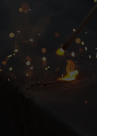
選ばれる理由01
品質の高い技術の提供、
圧倒的顧客の満足度。
選ばれる理由02
施工実績多数。顧客の
ニーズにお応えします。
選ばれる理由03
JISはもちろん、ボイラー溶接士も
複数人在籍