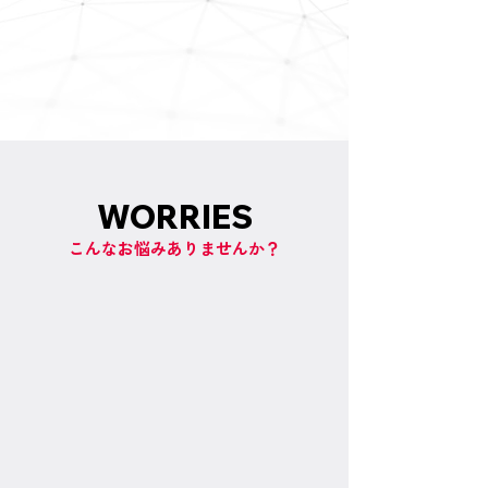
お知らせ
2025.01.17
ホームページをリニューアルいたしました。
WORRIES
こんなお悩みありませんか？
見積もりが曖昧で、最終的にどれくらい
の費用がかかるのか心配。
完成した製品が納得いくものなのか、
見栄え、外観が不安。
完成したプラントが期待に応えてくれる